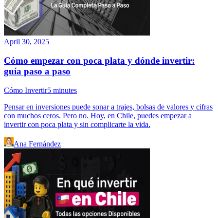
April 30, 2025
Cómo empezar con poca plata y dónde invertir:
guía paso a paso
Cómo Invertir
5
minutes
Pensar en inversiones puede sonar a trajes, bolsas de valores y cifras
con muchos ceros. Pero no. Hoy, en Chile, puedes empezar a
invertir con poca plata y sin complicarte la vida.
Ana Fernández