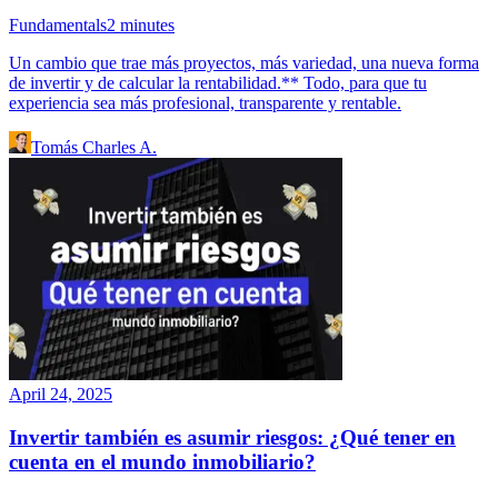
Fundamentals
2
minutes
Un cambio que trae más proyectos, más variedad, una nueva forma
de invertir y de calcular la rentabilidad.** Todo, para que tu
experiencia sea más profesional, transparente y rentable.
Tomás Charles A.
April 24, 2025
Invertir también es asumir riesgos: ¿Qué tener en
cuenta en el mundo inmobiliario?