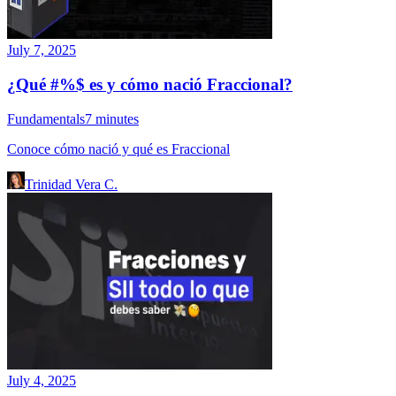
July 7, 2025
¿Qué #%$ es y cómo nació Fraccional?
Fundamentals
7
minutes
Conoce cómo nació y qué es Fraccional
Trinidad Vera C.
July 4, 2025