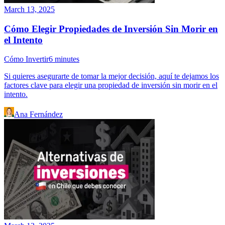
March 13, 2025
Cómo Elegir Propiedades de Inversión Sin Morir en
el Intento
Cómo Invertir
6
minutes
Si quieres asegurarte de tomar la mejor decisión, aquí te dejamos los
factores clave para elegir una propiedad de inversión sin morir en el
intento.
Ana Fernández