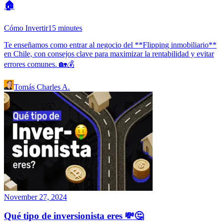
🏠
Cómo Invertir
15
minutes
Te enseñamos como entrar al negocio del **Flipping inmobiliario**
en Chile, con consejos clave para maximizar la rentabilidad y evitar
errores comunes. 🏡💰
Tomás Charles A.
November 27, 2024
Qué tipo de inversionista eres 💸🤔