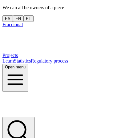
We can all be owners of a piece
ES
EN
PT
Fraccional
Projects
Learn
Statistics
Regulatory process
Open menu