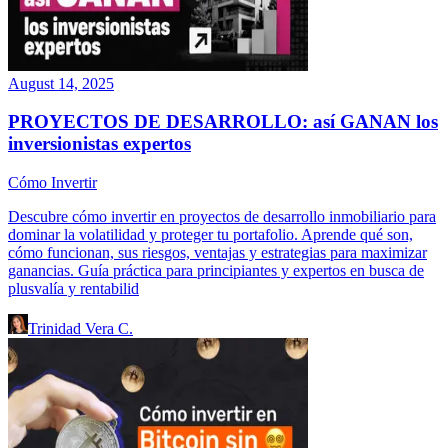
August 14, 2025
PROYECTOS DE DESARROLLO: así GANAN los
inversionistas expertos
Cómo Invertir
Descubre cómo invertir en proyectos de desarrollo inmobiliario para
dominar la volatilidad y proteger tu portafolio. Aprende qué son,
cómo funcionan, sus riesgos, ventajas y estrategias para maximizar
ganancias. Guía práctica para principiantes y expertos en busca de
plusvalía y rentabilid
Trinidad Vera C.