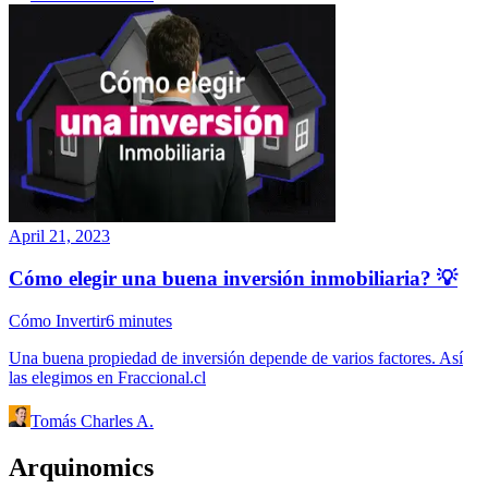
April 21, 2023
Cómo elegir una buena inversión inmobiliaria? 💡
Cómo Invertir
6
minutes
Una buena propiedad de inversión depende de varios factores. Así
las elegimos en Fraccional.cl
Tomás Charles A.
Arquinomics