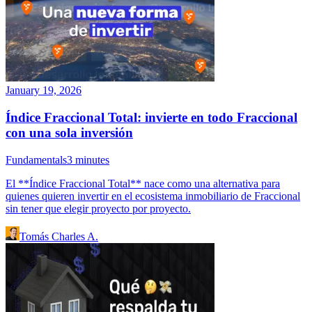
January 19, 2026
Índice Fraccional Total: invierte en todo Fraccional
con una sola inversión
Fundamentals
3
minutes
El **Índice Fraccional Total** nace como una alternativa para
quienes quieren invertir en el ecosistema inmobiliario de Fraccional
sin tener que elegir proyecto por proyecto.
Tomás Charles A.