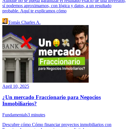
Aunque no se pueda garantizar el resultado exacto de una inversión,
sí podemos aproximarnos, con lógica y datos, a un resultado
probable. Aquí te explicamos cómo
Tomás Charles A.
April 10, 2025
¿Un mercado Fraccionario para Negocios
Inmobiliarios?
Fundamentals
3
minutes
Descubre cómo Cómo financiar proyectos inmobiliarios con