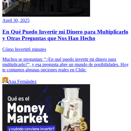
April 30, 2025
En Qué Puedo Invertir mi Dinero para Multiplicarlo
y Otras Preguntas que Nos Han Hecho
Cómo Invertir
6
minutes
Muchos se preguntan: “¿En qué puedo invertir mi dinero para
multiplicarlo?”, y esa pregunta abre un mundo de posibilidades. Hoy
te contamos algunas opciones reales en Chile.
Ana Fernández