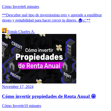
Cómo Invertir
6
minutes
**Descubre qué tipo de inversionista eres y aprende a equilibrar
riesgo y rentabilidad para hacer crecer tu dinero. 🏠📈**
Tomás Charles A.
November 17, 2024
Cómo invertir propiedades de Renta Anual 🤩
Cómo Invertir
10
minutes