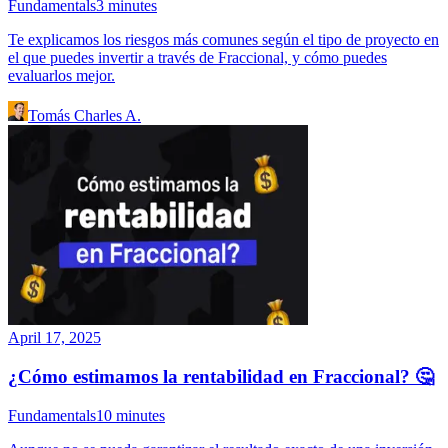
Fundamentals
3
minutes
Te explicamos los riesgos más comunes según el tipo de proyecto en
el que puedes invertir a través de Fraccional, y cómo puedes
evaluarlos mejor.
Tomás Charles A.
April 17, 2025
¿Cómo estimamos la rentabilidad en Fraccional? 🤔
Fundamentals
10
minutes