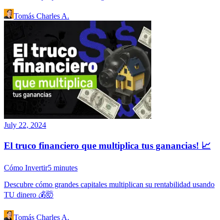
Tomás Charles A.
July 22, 2024
El truco financiero que multiplica tus ganancias! 📈
Cómo Invertir
5
minutes
Descubre cómo grandes capitales multiplican su rentabilidad usando
TU dinero 💰🤯
Tomás Charles A.