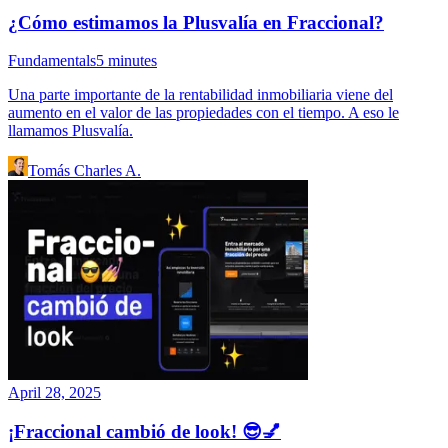
¿Cómo estimamos la Plusvalía en Fraccional?
Fundamentals
5
minutes
Una parte importante de la rentabilidad inmobiliaria viene del
aumento en el valor de las propiedades con el tiempo. A eso le
llamamos Plusvalía.
Tomás Charles A.
April 28, 2025
¡Fraccional cambió de look! 😎💅