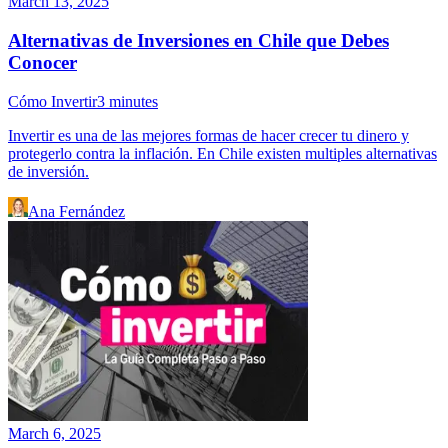
March 13, 2025
Alternativas de Inversiones en Chile que Debes
Conocer
Cómo Invertir
3
minutes
Invertir es una de las mejores formas de hacer crecer tu dinero y
protegerlo contra la inflación. En Chile existen multiples alternativas
de inversión.
Ana Fernández
March 6, 2025