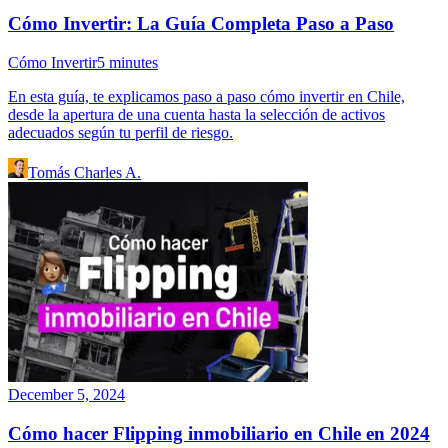
Cómo Invertir: La Guía Completa Paso a Paso
Cómo Invertir
5
minutes
En esta guía, te explicamos paso a paso cómo invertir en Chile,
desde la apertura de una cuenta hasta la selección de activos
adecuados según tu perfil de riesgo.
Tomás Charles A.
December 5, 2024
Cómo hacer Flipping inmobiliario en Chile en 2024