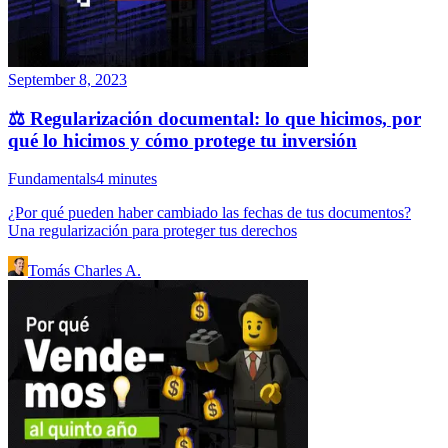
September 8, 2023
⚖️ Regularización documental: lo que hicimos, por
qué lo hicimos y cómo protege tu inversión
Fundamentals
4
minutes
¿Por qué pueden haber cambiado las fechas de tus documentos?
Una regularización para proteger tus derechos
Tomás Charles A.