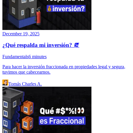
December 19, 2025
¿Qué respalda mi inversión? 🧯
Fundamentals
6
minutes
Para hacer la inversión fraccionada en propiedades legal y segura,
tuvimos que cabecearnos.
Tomás Charles A.