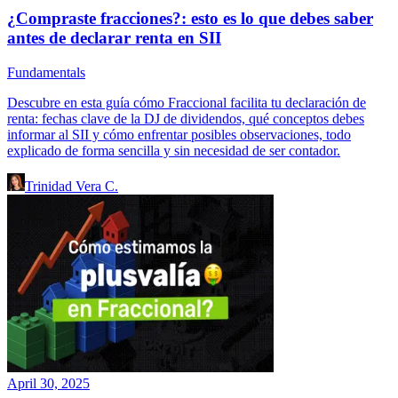
¿Compraste fracciones?: esto es lo que debes saber
antes de declarar renta en SII
Fundamentals
Descubre en esta guía cómo Fraccional facilita tu declaración de
renta: fechas clave de la DJ de dividendos, qué conceptos debes
informar al SII y cómo enfrentar posibles observaciones, todo
explicado de forma sencilla y sin necesidad de ser contador.
Trinidad Vera C.
April 30, 2025