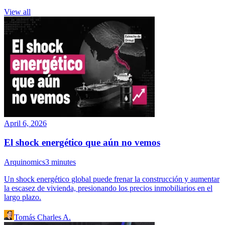
View all
April 6, 2026
El shock energético que aún no vemos
Arquinomics
3
minutes
Un shock energético global puede frenar la construcción y aumentar
la escasez de vivienda, presionando los precios inmobiliarios en el
largo plazo.
Tomás Charles A.