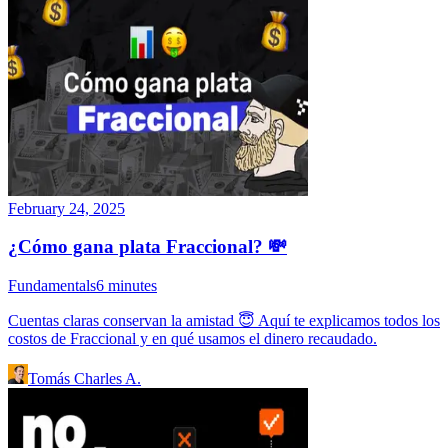
February 24, 2025
¿Cómo gana plata Fraccional? 💸
Fundamentals
6
minutes
Cuentas claras conservan la amistad 😇 Aquí te explicamos todos los
costos de Fraccional y en qué usamos el dinero recaudado.
Tomás Charles A.