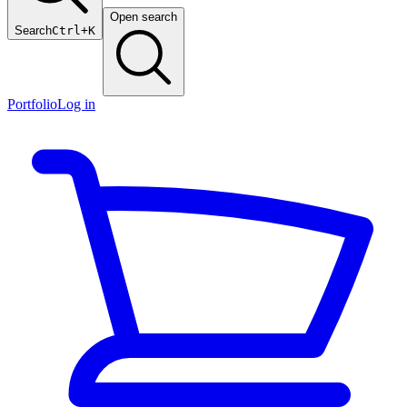
Open search
Search
Ctrl+K
Portfolio
Log in