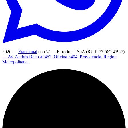
2026 —
Fraccional
con ♡
— Fraccional SpA (RUT: 77.565.459-7)
— Av. Andrés Bello #2457, Oficina 3404, Providencia, Región
Metropolitana.