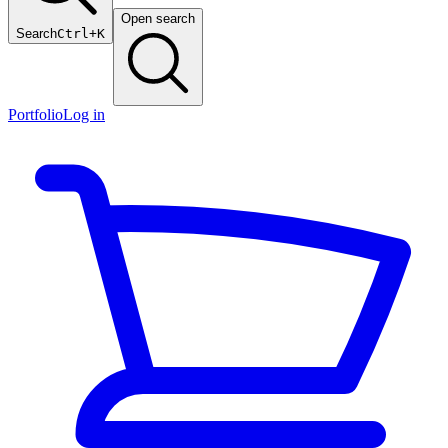
Open search
Search
Ctrl+K
Portfolio
Log in