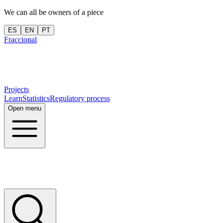
We can all be owners of a piece
ES
EN
PT
Fraccional
Projects
Learn
Statistics
Regulatory process
Open menu