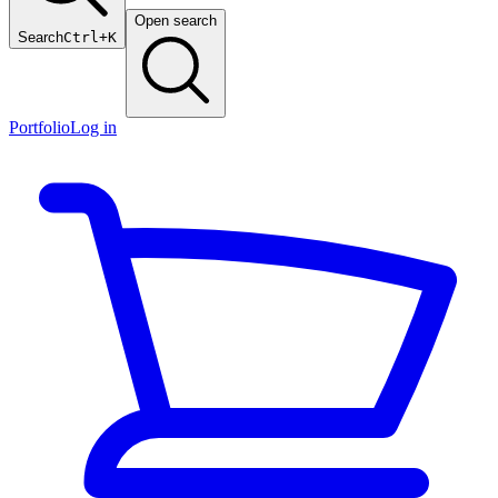
Open search
Search
Ctrl+K
Portfolio
Log in