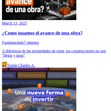
March 13, 2025
¿Como tasamos el avance de una obra?
Fundamentals
7
minutes
A diferencia de las propiedades de renta, las construcciones no son
"llegar y tasar"
Tomás Charles A.