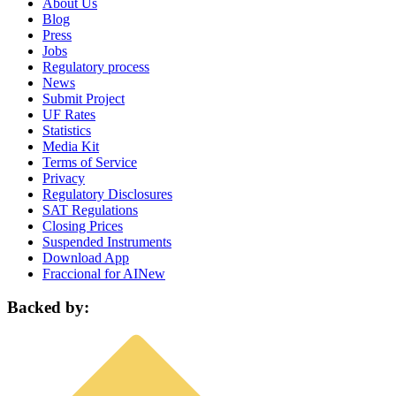
About Us
Blog
Press
Jobs
Regulatory process
News
Submit Project
UF Rates
Statistics
Media Kit
Terms of Service
Privacy
Regulatory Disclosures
SAT Regulations
Closing Prices
Suspended Instruments
Download App
Fraccional for AI
New
Backed by: