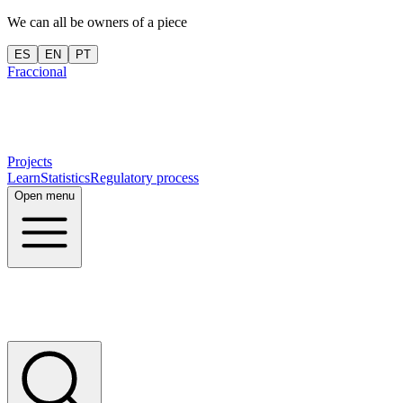
We can all be owners of a piece
ES
EN
PT
Fraccional
Projects
Learn
Statistics
Regulatory process
Open menu