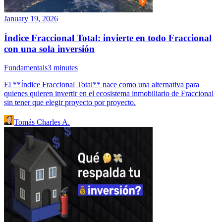
January 19, 2026
Índice Fraccional Total: invierte en todo Fraccional
con una sola inversión
Fundamentals
3
minutes
El **Índice Fraccional Total** nace como una alternativa para
quienes quieren invertir en el ecosistema inmobiliario de Fraccional
sin tener que elegir proyecto por proyecto.
Tomás Charles A.