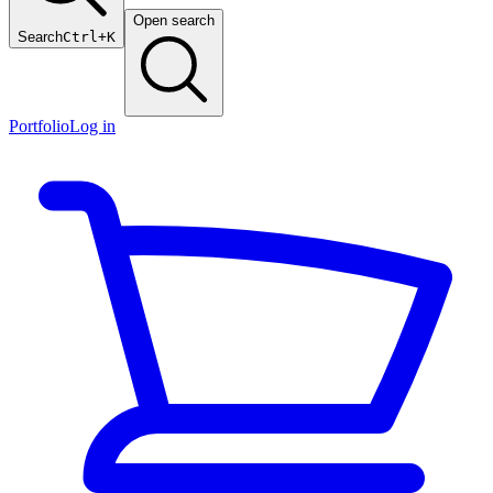
Open search
Search
Ctrl+K
Portfolio
Log in