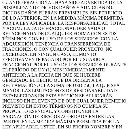
CUANDO FRACCIONAL HAYA SIDO ADVERTIDA DE LA
POSIBILIDAD DE DICHOS DAÑOS Y AUN CUANDO
DICHOS DAÑOS FUERAN PREVISIBLES. SIN PERJUICIO
DE LO ANTERIOR, EN LA MEDIDA MÁXIMA PERMITIDA
POR LA LEY APLICABLE, LA RESPONSABILIDAD TOTAL
Y ACUMULADA DE FRACCIONAL DERIVADA O
RELACIONADA DE CUALQUIER FORMA CON ESTOS
TÉRMINOS, CON EL USO DE LOS SERVICIOS, CON LA
ADQUISICIÓN, TENENCIA O TRANSFERENCIA DE
FRACCIONES, O CON CUALQUIER PROYECTO, NO
EXCEDERÁ, EN NINGÚN CASO, EL MONTO
EFECTIVAMENTE PAGADO POR EL USUARIO A
FRACCIONAL POR EL USO DE LOS SERVICIOS DURANTE
EL PERÍODO DE UN (1) MES INMEDIATAMENTE
ANTERIOR A LA FECHA EN QUE SE HUBIERE
GENERADO EL HECHO QUE DA ORIGEN A LA
RECLAMACIÓN, O LA SUMA DE USD 250, LA QUE SEA
MAYOR. LAS LIMITACIONES DE RESPONSABILIDAD
ESTABLECIDAS EN ESTA SECCIÓN SE APLICARÁN
INCLUSO EN EL EVENTO DE QUE CUALQUIER REMEDIO
PREVISTO EN ESTOS TÉRMINOS NO CUMPLA SU
PROPÓSITO ESENCIAL, Y CONSTITUYEN LA
ASIGNACIÓN DE RIESGOS ACORDADA ENTRE LAS
PARTES. EN LA MEDIDA MÁXIMA PERMITIDA POR LA
LEY APLICABLE, USTED, EN SU PROPIO NOMBRE Y EN