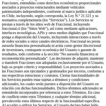
Fracciones, entendidas como derechos económicos proporcionales
asociados a proyectos estructurados mediante vehículos
patrimoniales independientes, conforme al marco jurídico aplicable
en Chile, incluyendo, según corresponda, la Ley N.º 21.521 y su
normativa complementaria (los “Servicios”). Los Servicios se
prestan a través de los sitios web de Fraccional, incluyendo
fraccional.cl (los “Sitios Web”), así como mediante aplicaciones,
interfaces tecnológicas, APIs y otros medios digitales que Fraccional
ponga a disposición del Usuario, incluyendo interacciones a través
de redes sociales u otros canales electrónicos. Fraccional no presta
asesoría financiera personalizada ni actúa como gestor discrecional
de inversiones, contraparte económica del Usuario o garante de
resultados, todo conforme a la sección “No asesoría financiera ni
recomendación personalizada”. Las decisiones de adquirir, mantener
o transferir Fracciones son adoptadas exclusivamente por el Usuario,
bajo su propio criterio y responsabilidad. Los proyectos asociados a
las Fracciones son ejecutados y gestionados por terceros, conforme a
sus respectivas estructuras y contratos. Ciertas funcionalidades de
los Servicios pueden estar sujetas a términos y condiciones
adicionales, los cuales serán puestos a disposición del Usuario en
relación con dichas funcionalidades. Dichos términos adicionales se
entenderán incorporados por referencia a estos Términos. En caso
de conflicto entre estos Términos y cualquier término adicional,
prevalecerán estos últimos respecto de la funcionalidad específica.
Al acceder o utilizar los Servicios, el Usuario declara haber leído,