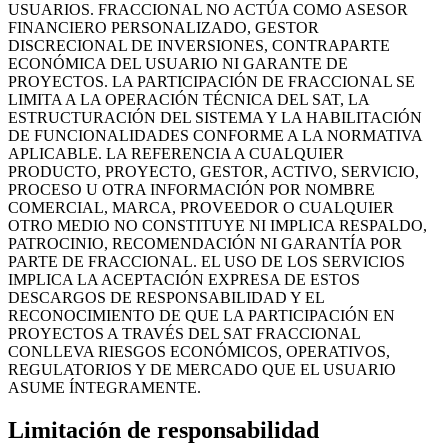
USUARIOS. FRACCIONAL NO ACTÚA COMO ASESOR
FINANCIERO PERSONALIZADO, GESTOR
DISCRECIONAL DE INVERSIONES, CONTRAPARTE
ECONÓMICA DEL USUARIO NI GARANTE DE
PROYECTOS. LA PARTICIPACIÓN DE FRACCIONAL SE
LIMITA A LA OPERACIÓN TÉCNICA DEL SAT, LA
ESTRUCTURACIÓN DEL SISTEMA Y LA HABILITACIÓN
DE FUNCIONALIDADES CONFORME A LA NORMATIVA
APLICABLE. LA REFERENCIA A CUALQUIER
PRODUCTO, PROYECTO, GESTOR, ACTIVO, SERVICIO,
PROCESO U OTRA INFORMACIÓN POR NOMBRE
COMERCIAL, MARCA, PROVEEDOR O CUALQUIER
OTRO MEDIO NO CONSTITUYE NI IMPLICA RESPALDO,
PATROCINIO, RECOMENDACIÓN NI GARANTÍA POR
PARTE DE FRACCIONAL. EL USO DE LOS SERVICIOS
IMPLICA LA ACEPTACIÓN EXPRESA DE ESTOS
DESCARGOS DE RESPONSABILIDAD Y EL
RECONOCIMIENTO DE QUE LA PARTICIPACIÓN EN
PROYECTOS A TRAVÉS DEL SAT FRACCIONAL
CONLLEVA RIESGOS ECONÓMICOS, OPERATIVOS,
REGULATORIOS Y DE MERCADO QUE EL USUARIO
ASUME ÍNTEGRAMENTE.
Limitación de responsabilidad