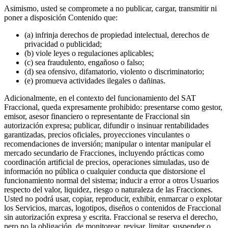
Asimismo, usted se compromete a no publicar, cargar, transmitir ni
poner a disposición Contenido que:
(a) infrinja derechos de propiedad intelectual, derechos de
privacidad o publicidad;
(b) viole leyes o regulaciones aplicables;
(c) sea fraudulento, engañoso o falso;
(d) sea ofensivo, difamatorio, violento o discriminatorio;
(e) promueva actividades ilegales o dañinas.
Adicionalmente, en el contexto del funcionamiento del SAT
Fraccional, queda expresamente prohibido: presentarse como gestor,
emisor, asesor financiero o representante de Fraccional sin
autorización expresa; publicar, difundir o insinuar rentabilidades
garantizadas, precios oficiales, proyecciones vinculantes o
recomendaciones de inversión; manipular o intentar manipular el
mercado secundario de Fracciones, incluyendo prácticas como
coordinación artificial de precios, operaciones simuladas, uso de
información no pública o cualquier conducta que distorsione el
funcionamiento normal del sistema; inducir a error a otros Usuarios
respecto del valor, liquidez, riesgo o naturaleza de las Fracciones.
Usted no podrá usar, copiar, reproducir, exhibir, enmarcar o explotar
los Servicios, marcas, logotipos, diseños o contenidos de Fraccional
sin autorización expresa y escrita. Fraccional se reserva el derecho,
pero no la obligación, de monitorear, revisar, limitar, suspender o