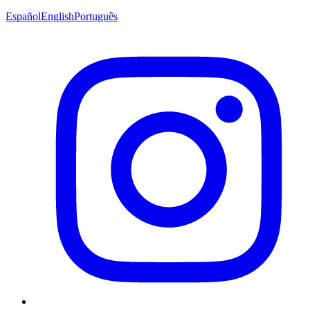
Español
English
Português