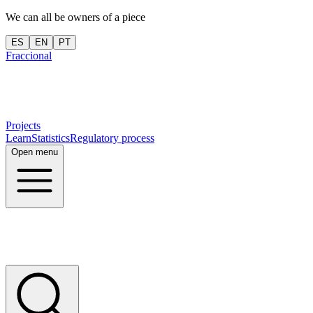
We can all be owners of a piece
ES
EN
PT
Fraccional
Projects
Learn
Statistics
Regulatory process
Open menu