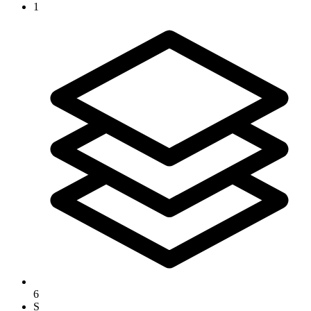
1
6
S