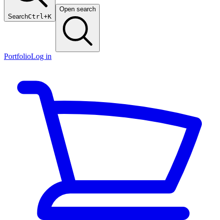
Open search
Search
Ctrl+K
Portfolio
Log in