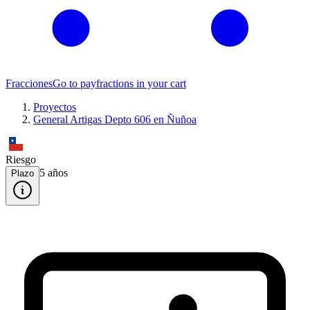
Fracciones
Go to pay
fractions in your cart
Proyectos
General Artigas Depto 606 en Ñuñoa
Riesgo
5
año
s
Plazo