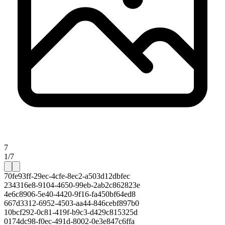
7
1/7
70fe93ff-29ec-4cfe-8ec2-a503d12dbfec
234316e8-9104-4650-99eb-2ab2c862823e
4e6c8906-5e40-4420-9f16-fa450bf64ed8
667d3312-6952-4503-aa44-846cebf897b0
10bcf292-0c81-419f-b9c3-d429c815325d
0174dc98-f0ec-491d-8002-0e3e847c6ffa