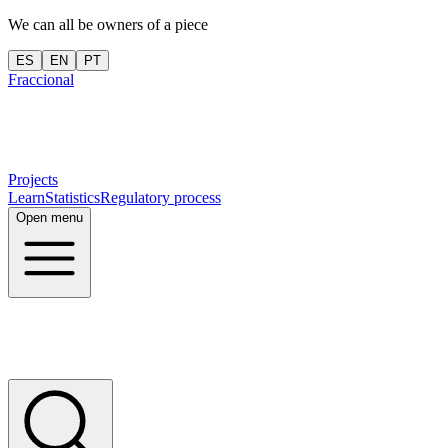
We can all be owners of a piece
ES
EN
PT
Fraccional
Projects
Learn
Statistics
Regulatory process
Open menu