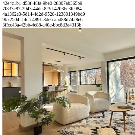
42e4c1b1-d53f-48fa-9be0-28307ab365b9
7f833c87-2943-44de-8f3d-42036e3fe984
4a1362e3-5d14-4d2d-9528-123801349bd9
9b72504f-bfc5-4891-8de6-abd88d7428e6
3ffcc43a-42bb-4e88-a40c-bbc8d3a4313b