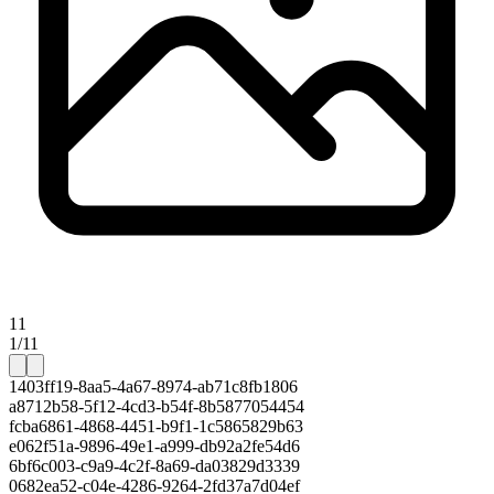
11
1/11
1403ff19-8aa5-4a67-8974-ab71c8fb1806
a8712b58-5f12-4cd3-b54f-8b5877054454
fcba6861-4868-4451-b9f1-1c5865829b63
e062f51a-9896-49e1-a999-db92a2fe54d6
6bf6c003-c9a9-4c2f-8a69-da03829d3339
0682ea52-c04e-4286-9264-2fd37a7d04ef