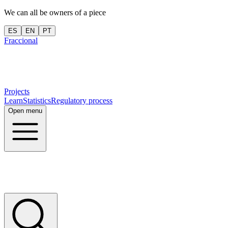
We can all be owners of a piece
ES
EN
PT
Fraccional
Projects
Learn
Statistics
Regulatory process
Open menu