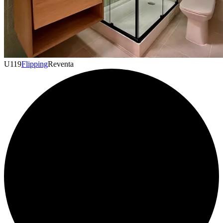
U
119
Flipping
Reventa