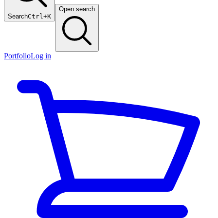
Open search
Search
Ctrl+K
Portfolio
Log in