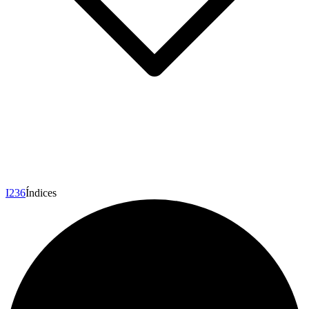
I
236
Índices