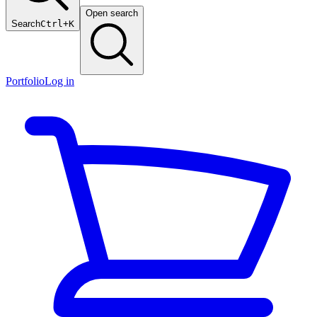
Open search
Search
Ctrl+K
Portfolio
Log in