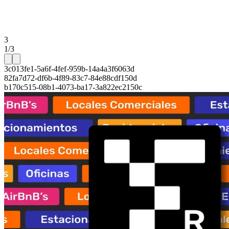
3
1/3
3c013fe1-5a6f-4fef-959b-14a4a3f6063d
82fa7d72-df6b-4f89-83c7-84e88cdf150d
b170c515-08b1-4073-ba17-3a822ec2150c