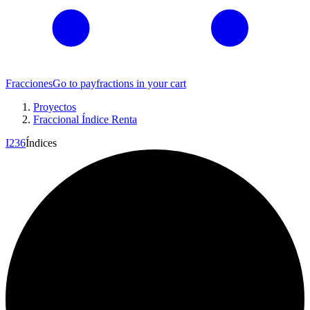
Fracciones
Go to pay
fractions in your cart
Proyectos
Fraccional Índice Renta
I
236
Índices