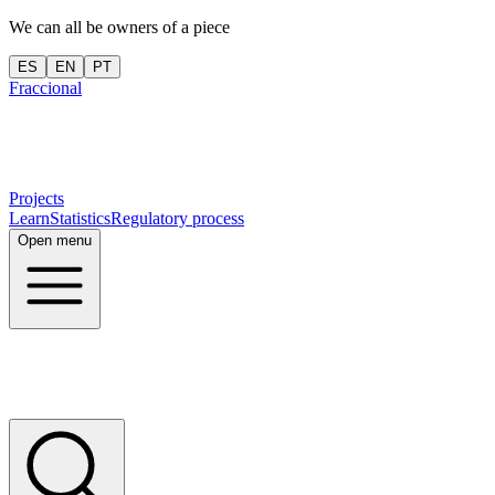
We can all be owners of a piece
ES
EN
PT
Fraccional
Projects
Learn
Statistics
Regulatory process
Open menu