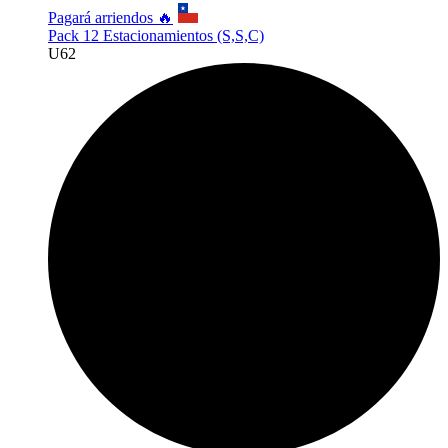
Pagará arriendos 🔥
Pack 12 Estacionamientos (S,S,C)
U
62