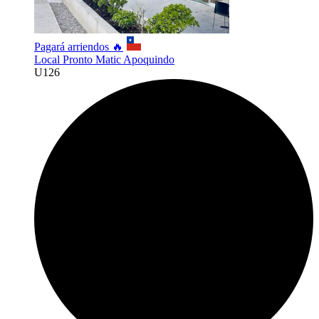
Pagará arriendos 🔥
Local Pronto Matic Apoquindo
U
126