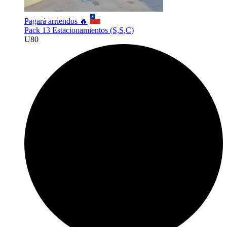
Pagará arriendos 🔥
Pack 13 Estacionamientos (S,S,C)
U
80