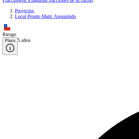
Fracciones
Ir a pagar
las fracciones de tu carrito
Proyectos
Local Pronto Matic Apoquindo
Riesgo
5
año
s
Plazo