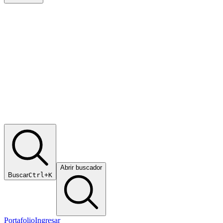
Abrir buscador
Buscar
Ctrl+K
Portafolio
Ingresar