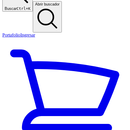
Abrir buscador
Buscar
Ctrl+K
Portafolio
Ingresar