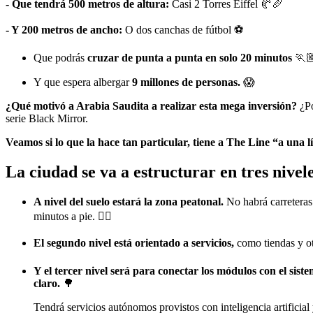
- Que tendrá 500 metros de altura:
Casi 2 Torres Eiffel 🥐🥖
- Y 200 metros de ancho:
O dos canchas de fútbol ⚽
Que podrás
cruzar de punta a punta en solo 20 minutos
🏃
Y que espera albergar
9 millones de personas.
😱
¿Qué motivó a Arabia Saudita a realizar esta mega inversión?
¿Po
serie Black Mirror.
Veamos si lo que la hace tan particular, tiene a The Line “a una l
La ciudad se va a estructurar en tres nivele
A nivel del suelo estará la zona peatonal.
No habrá carreteras 
minutos a pie. 🚶‍♀️
El segundo nivel está orientado a servicios,
como tiendas y ot
Y el tercer nivel será para conectar los módulos con el siste
claro.
🌳
Tendrá servicios autónomos provistos con inteligencia artificia