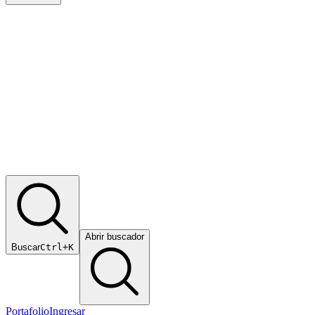
Abrir buscador
Buscar
Ctrl+K
Portafolio
Ingresar