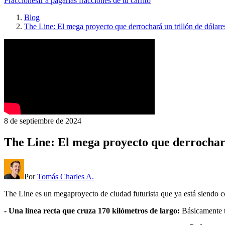
Fracciones
Ir a pagar
las fracciones de tu carrito
Blog
The Line: El mega proyecto que derrochará un trillón de dólare
8 de septiembre de 2024
The Line: El mega proyecto que derrochará
Por
Tomás Charles A.
The Line es un megaproyecto de ciudad futurista que ya está siendo c
- Una línea recta que cruza 170 kilómetros de largo:
Básicamente t