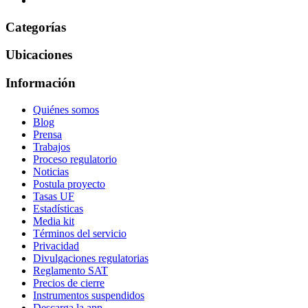
Categorías
Ubicaciones
Información
Quiénes somos
Blog
Prensa
Trabajos
Proceso regulatorio
Noticias
Postula proyecto
Tasas UF
Estadísticas
Media kit
Términos del servicio
Privacidad
Divulgaciones regulatorias
Reglamento SAT
Precios de cierre
Instrumentos suspendidos
Descarga la app