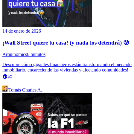
14 de enero de 2026
¡Wall Street quiere tu casa! (y nada los detendrá) 😰
Arquinomics
6
minutos
Descubre cómo gigantes financieros están transformando el mercado
inmobiliario, encareciendo las viviendas y afectando comunidades!
🏠📈
Tomás Charles A.