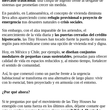
mercado tradicional
: una chispa de ingenio frente al desgaste de
sistemas que prometían crecer sin medida.
En paralelo, en Latinoamérica, el concepto de vivienda diminuta
lleva años apareciendo como
refugio provisional o proyecto de
emergencia
tras desastres naturales o
crisis sociales
.
Sin embargo, con el alza imparable de los arriendos, el
encarecimiento de la vida diaria y
las puertas cerradas del crédito
hipotecario
, las Tiny Houses han tocado fuerte la puerta de nuestra
región para reivindicarse como una opción de vivienda real y digna.
Hoy, en México y Chile, por ejemplo,
se diseñan conjuntos
modulares de pequeñas casas sustentables
, pensadas para ofrecer
calidad de vida en espacios reducidos y, al mismo tiempo, fortalecer
el sentido de comunidad.
Así, lo que comenzó como un parche frente a la urgencia
habitacional se transforma en una alternativa de largo plazo: vivir
con lo esencial, bien proyectado y en armonía con el entorno.
¿Por qué ahora?
Si te preguntas por qué el movimiento de las Tiny Houses ha
emergido con tanta fuerza en los últimos años, déjame contarte que