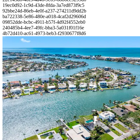
19ec0d92-1c9d-43de-8fda-3a7ed873f9c5
92bbe24d-86eb-4e0f-a237-274211d9dd2b
ba722338-5e86-480e-a018-4caf2d29606d
09852dde-bcbc-4911-b57f-4d92f4552eb0
240485b4-4ee7-49fc-bba3-5a031f01f16e
4b72d410-ac61-4973-beb3-f2930677f8d6