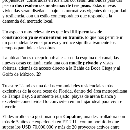
propiedades, construidas en los años 60, serán demolidas para dar
paso a
dos residencias modernas de tres pisos
. Estas nuevas
viviendas serán diseñadas bajo las normativas vigentes de seguridad
y resiliencia, con un estilo contemporáneo que responde a la
demanda del mercado local.
Un aspecto muy relevante es que los 👷🏻‍♂️
permisos de
construcción ya se encuentran en trámite
, lo que nos permite ir
un paso adelante en el proceso y reduce significativamente los
tiempos para iniciar las obras.
La ubicación es excepcional: al estar en la esquina del canal, las
nuevas casas contarán cada una con
muelle privado
y vistas
abiertas, además de acceso directo a la Bahía de Boca Ciega y al
Golfo de México. 🏖️
Treasure Island es una de las comunidades residenciales más
exclusivas de la costa oeste de Florida, dentro del área metropolitana
de Tampa Bay. Su ambiente relajado, playas de arena blanca y
excelente conectividad lo convierten en un lugar ideal para vivir e
invertir.
El desarrollo será gestionado por
Copahue
, una desarrolladora con
más de 5 años de experiencia en EE.UU., con un portafolio que
supera los USD 70.000.000 y más de 20 proyectos activos entre