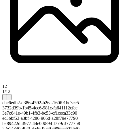
12
1/12
cbe6edb2-d386-4592-b26a-160f01bc3ce5
3732d39b-1b45-4cc6-981c-fa641112cfce
3e7c641e-49b1-4fb3-bc53-cf1ceca33c90
ec3bbf53-a3bf-4286-905d-a28f79e77790
ba89422d-3977-44e0-9894-f779c37777b8
22e143d0-4bf3-4a46-9c69-6886cc5255d0