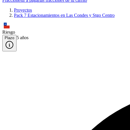
Fracciones
Ir a pagar
las fracciones de tu carrito
Proyectos
Pack 7 Estacionamientos en Las Condes y Stgo Centro
Riesgo
5
año
s
Plazo