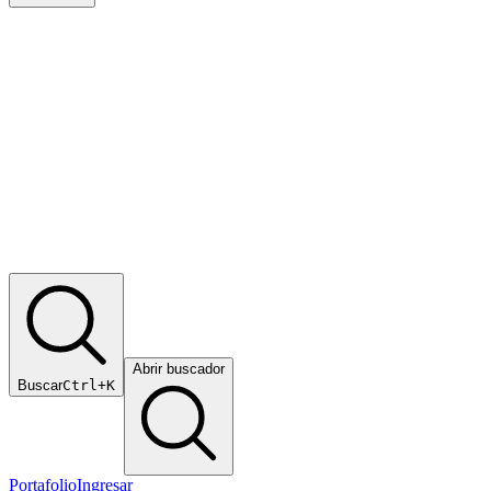
Abrir buscador
Buscar
Ctrl+K
Portafolio
Ingresar