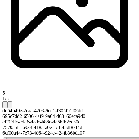
5
1/5
dd54b49e-2caa-4203-9cd1-f305fb1f06bf
695c7dd2-6506-4af9-9a04-d08166eca9d0
cff9fdfc-cdd6-4edc-b86e-4e5bfb2ec30c
7579a5f1-a933-418a-a0e1-c1ef5df87f4d
6cf00a44-7e73-4d64-924e-424fb36bda07