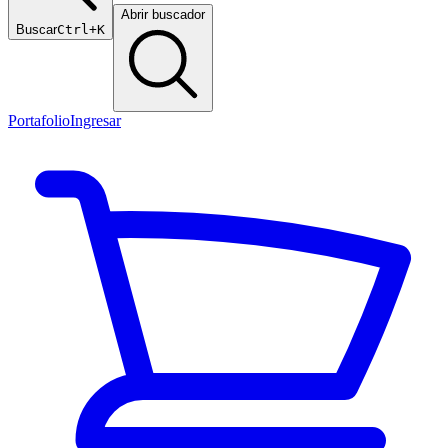
Abrir buscador
Buscar
Ctrl+K
Portafolio
Ingresar