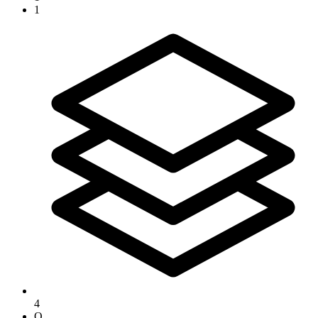
1
4
O