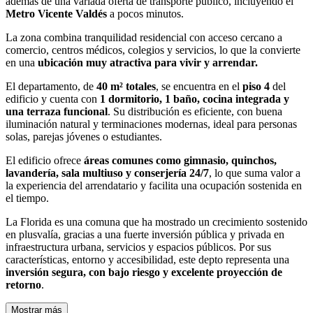
además de una variada oferta de transporte público, incluyendo el
Metro Vicente Valdés
a pocos minutos.
La zona combina tranquilidad residencial con acceso cercano a
comercio, centros médicos, colegios y servicios, lo que la convierte
en una
ubicación muy atractiva para vivir y arrendar.
El departamento, de
40 m² totales
, se encuentra en el
piso 4
del
edificio y cuenta con
1 dormitorio, 1 baño, cocina integrada y
una terraza funcional
. Su distribución es eficiente, con buena
iluminación natural y terminaciones modernas, ideal para personas
solas, parejas jóvenes o estudiantes.
El edificio ofrece
áreas comunes como gimnasio, quinchos,
lavandería, sala multiuso y conserjería 24/7
, lo que suma valor a
la experiencia del arrendatario y facilita una ocupación sostenida en
el tiempo.
La Florida es una comuna que ha mostrado un crecimiento sostenido
en plusvalía, gracias a una fuerte inversión pública y privada en
infraestructura urbana, servicios y espacios públicos. Por sus
características, entorno y accesibilidad, este depto representa una
inversión segura, con bajo riesgo y excelente proyección de
retorno
.
Mostrar más