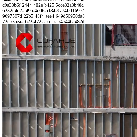
c0a33b6f-2444-482e-b425-5cce32a3b48d
6282d4d2-a496-4d06-a184-9774f2f169e7
9097507d-22b5-48f4-aee4-649d56950da8
72d53aea-1622-4722-ba1b-f545446a482d