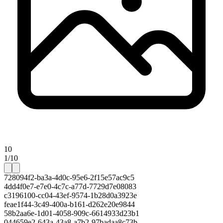
10
1/10
728094f2-ba3a-4d0c-95e6-2f15e57ac9c5
4dd4f0e7-e7e0-4c7c-a77d-7729d7e08083
c3196100-cc04-43ef-9574-1b28d0a3923e
feae1f44-3c49-400a-b161-d262e20e9844
58b2aa6e-1d01-4058-909c-6614933d23b1
044659e2-643a-43a8-a7b2-97badaa8c73b