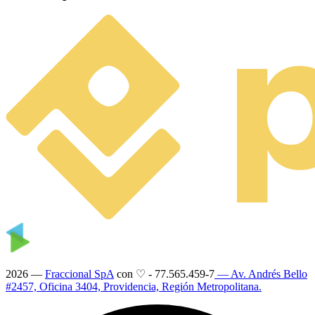
2026 —
Fraccional SpA
con ♡
-
77.565.459-7
— Av. Andrés Bello
#2457, Oficina 3404, Providencia, Región Metropolitana.