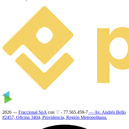
2026 —
Fraccional SpA
con ♡
-
77.565.459-7
— Av. Andrés Bello
#2457, Oficina 3404, Providencia, Región Metropolitana.