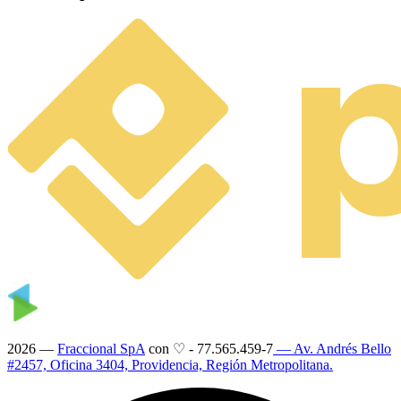
2026 —
Fraccional SpA
con ♡
-
77.565.459-7
— Av. Andrés Bello
#2457, Oficina 3404, Providencia, Región Metropolitana.