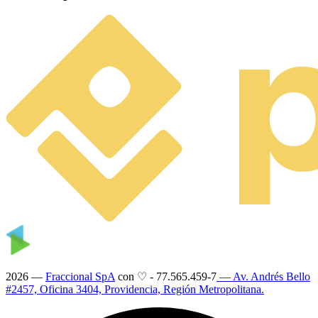
2026 —
Fraccional SpA
con ♡
-
77.565.459-7
— Av. Andrés Bello
#2457, Oficina 3404, Providencia, Región Metropolitana.