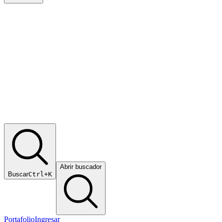
Abrir buscador
Buscar
Ctrl+K
Portafolio
Ingresar