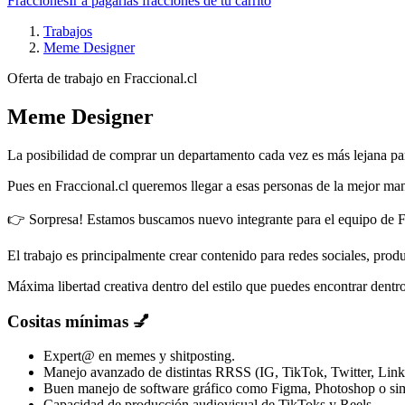
Fracciones
Ir a pagar
las fracciones de tu carrito
Trabajos
Meme Designer
Oferta de trabajo en Fraccional.cl
Meme Designer
La posibilidad de comprar un departamento cada vez es más lejana pa
Pues en Fraccional.cl queremos llegar a esas personas de la mejor mane
👉 Sorpresa! Estamos buscamos nuevo integrante para el equipo de F
El trabajo es principalmente crear contenido para redes sociales, pro
Máxima libertad creativa dentro del estilo que puedes encontrar dentr
Cositas mínimas 💅
Expert@ en memes y shitposting.
Manejo avanzado de distintas RRSS (IG, TikTok, Twitter, Link
Buen manejo de software gráfico como Figma, Photoshop o sim
Capacidad de producción audiovisual de TikToks y Reels