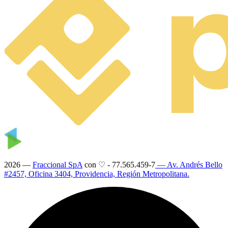
2026 —
Fraccional SpA
con ♡
-
77.565.459-7
— Av. Andrés Bello
#2457, Oficina 3404, Providencia, Región Metropolitana.