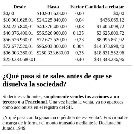
Desde
Hasta
Factor
Cantidad a rebajar
$0,00
$10.901.628,00
0,00
$0,00
$10.901.628,01
$24.225.840,00
0,04
$436.065,12
$24.225.840,01
$40.376.400,00
0,08
$1.405.098,72
$40.376.400,01
$56.526.960,00
0,135
$3.625.800,72
$56.526.960,01
$72.677.520,00
0,23
$8.995.861,92
$72.677.520,01
$96.903.360,00
0,304
$14.373.998,40
$96.903.360,01
$250.333.680,00
0,35
$18.831.552,96
$250.333.680,01
—
0,40
$31.348.236,96
¿Qué pasa si te sales antes de que se
disuelva la sociedad?
Si decides salir antes,
simplemente vendes tus acciones a un
tercero o a Fraccional
. Una vez hecha la venta, ya no apareces
como accionista en el registro del SII.
¿Y qué pasa con la ganancia o pérdida de esa venta?: Fraccional se
encarga de informar el monto transado mediante la Declaración
Jurada 1949.