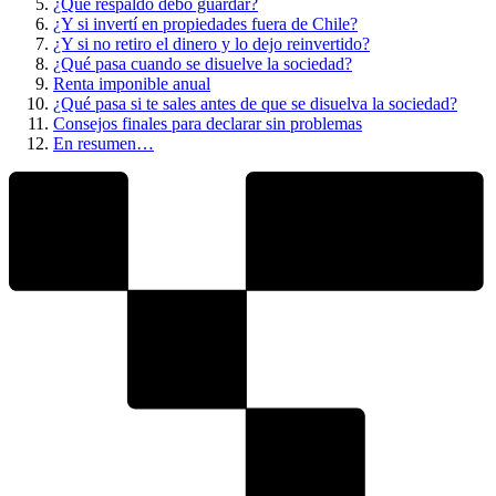
¿Qué respaldo debo guardar?
¿Y si invertí en propiedades fuera de Chile?
¿Y si no retiro el dinero y lo dejo reinvertido?
¿Qué pasa cuando se disuelve la sociedad?
Renta imponible anual
¿Qué pasa si te sales antes de que se disuelva la sociedad?
Consejos finales para declarar sin problemas
En resumen…