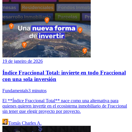
19 de janeiro de 2026
Índice Fraccional Total: invierte en todo Fraccional
con una sola inversión
Fundamentals
3
minutos
El **Índice Fraccional Total** nace como una alternativa para
quienes quieren invertir en el ecosistema inmobiliario de Fraccional
sin tener que elegir proyecto por proyecto.
Tomás Charles A.