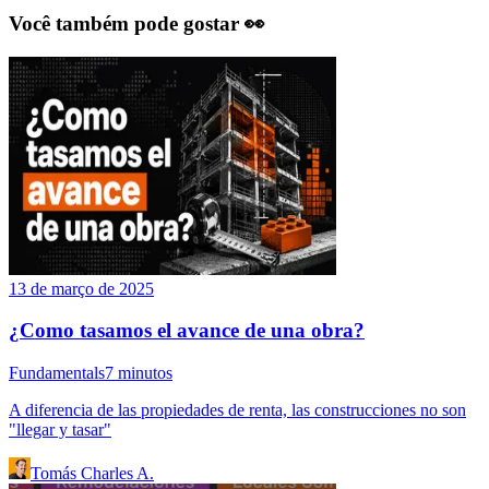
Você também pode gostar 👀
13 de março de 2025
¿Como tasamos el avance de una obra?
Fundamentals
7
minutos
A diferencia de las propiedades de renta, las construcciones no son
"llegar y tasar"
Tomás Charles A.