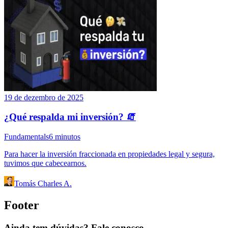
19 de dezembro de 2025
¿Qué respalda mi inversión? 🧯
Fundamentals
6
minutos
Para hacer la inversión fraccionada en propiedades legal y segura,
tuvimos que cabecearnos.
Tomás Charles A.
Footer
Ainda tem dúvidas? Fale conosco