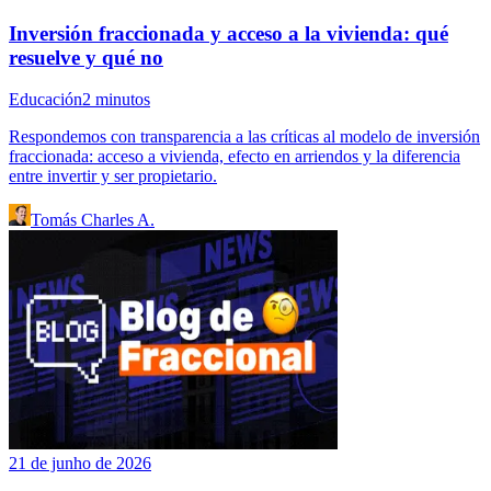
Inversión fraccionada y acceso a la vivienda: qué
resuelve y qué no
Educación
2
minutos
Respondemos con transparencia a las críticas al modelo de inversión
fraccionada: acceso a vivienda, efecto en arriendos y la diferencia
entre invertir y ser propietario.
Tomás Charles A.
21 de junho de 2026