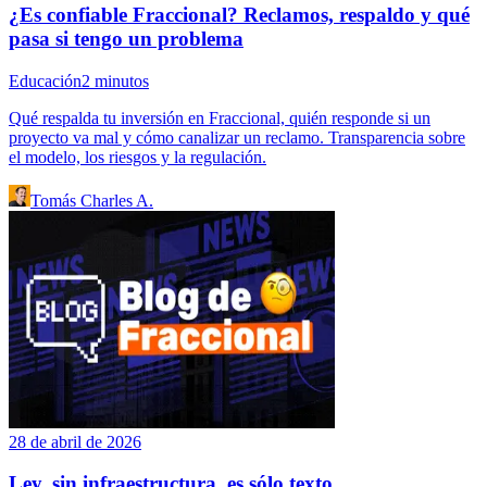
¿Es confiable Fraccional? Reclamos, respaldo y qué
pasa si tengo un problema
Educación
2
minutos
Qué respalda tu inversión en Fraccional, quién responde si un
proyecto va mal y cómo canalizar un reclamo. Transparencia sobre
el modelo, los riesgos y la regulación.
Tomás Charles A.
28 de abril de 2026
Ley, sin infraestructura, es sólo texto