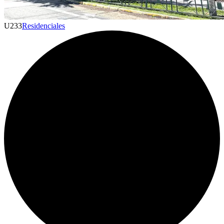
U
233
Residenciales