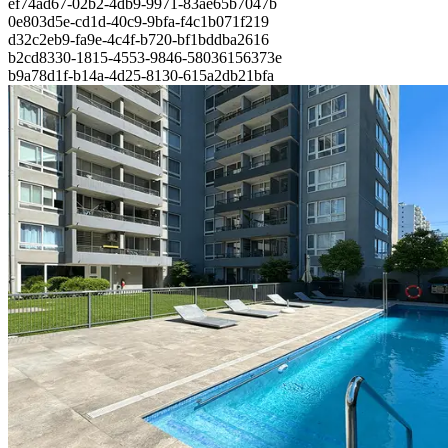
ef74ad67-02b2-4db9-9971-83ae65b7047b
0e803d5e-cd1d-40c9-9bfa-f4c1b071f219
d32c2eb9-fa9e-4c4f-b720-bf1bddba2616
b2cd8330-1815-4553-9846-58036156373e
b9a78d1f-b14a-4d25-8130-615a2db21bfa