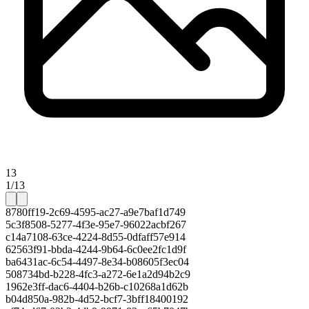
13
1/13
8780ff19-2c69-4595-ac27-a9e7baf1d749
5c3f8508-5277-4f3e-95e7-96022acbf267
c14a7108-63ce-4224-8d55-0dfaff57e914
62563f91-bbda-4244-9b64-6c0ee2fc1d9f
ba6431ac-6c54-4497-8e34-b08605f3ec04
508734bd-b228-4fc3-a272-6e1a2d94b2c9
1962e3ff-dac6-4404-b26b-c10268a1d62b
b04d850a-982b-4d52-bcf7-3bff18400192