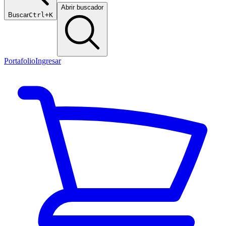
Abrir buscador
Buscar
Ctrl+K
Portafolio
Ingresar