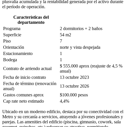
plusvalía acumulada y la rentabilidad generada por el activo durante
el período de operación.
Características del
departamento
Programa
2 dormitorios + 2 baños
Superficie
54 m2
Piso
7
Orientación
norte y vista despejada
Estacionamiento
1
Bodega
1
$ 555.000 aprox (reajuste de 4,5 %
Contrato de arriendo actual
anual)
Fecha de inicio contrato
13 octubre 2023
Fecha de término (renovación
13 octubre 2026
anual)
Gastos comunes aprox
$100.000 pesos
Cap rate neto estimado
4,4%
Ubicado en un moderno edificio, destaca por su conectividad con el
Metro y su cercanía a servicios, atrayendo a jóvenes profesionales y
parejas. Las amenities del edificio (piscina, gimnasio, cowork, sala
gourmet, quinchos, etc.) refuerzan su atractivo, permitiendo