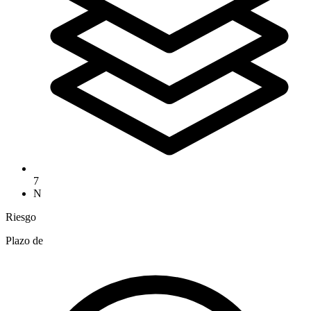
7
N
Riesgo
Plazo de