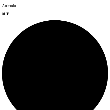
Arriendo
0
UF