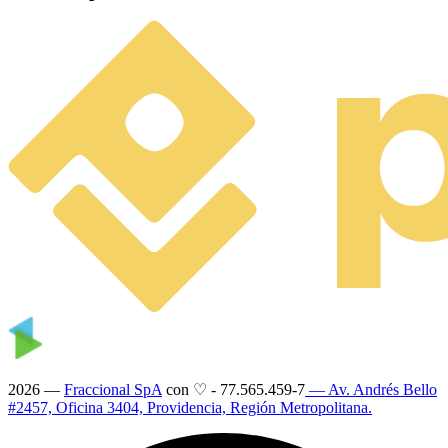
2026 —
Fraccional SpA
con ♡
-
77.565.459-7
— Av. Andrés Bello
#2457, Oficina 3404, Providencia, Región Metropolitana.