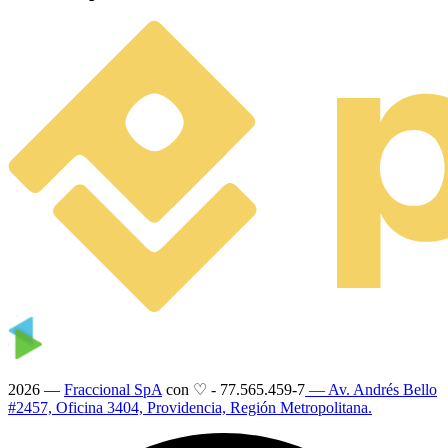
2026 —
Fraccional SpA
con ♡
-
77.565.459-7
— Av. Andrés Bello
#2457, Oficina 3404, Providencia, Región Metropolitana.