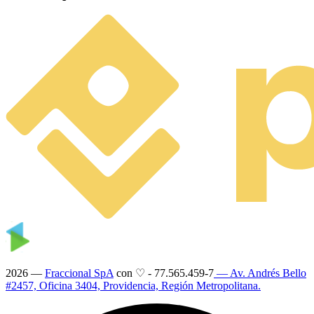
2026 —
Fraccional SpA
con ♡
-
77.565.459-7
— Av. Andrés Bello
#2457, Oficina 3404, Providencia, Región Metropolitana.