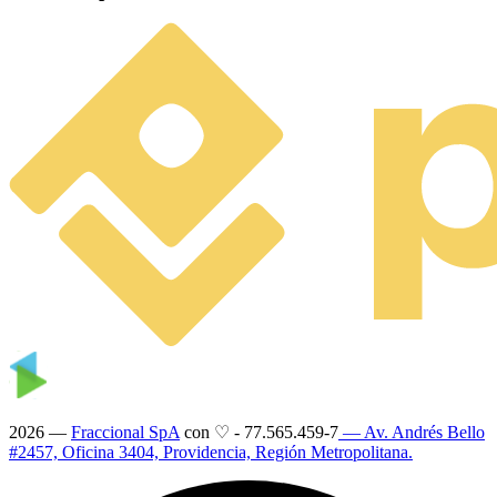
2026 —
Fraccional SpA
con ♡
-
77.565.459-7
— Av. Andrés Bello
#2457, Oficina 3404, Providencia, Región Metropolitana.