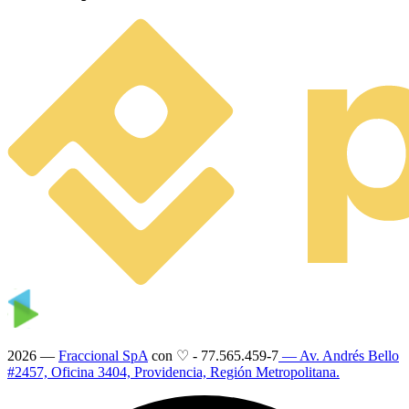
2026 —
Fraccional SpA
con ♡
-
77.565.459-7
— Av. Andrés Bello
#2457, Oficina 3404, Providencia, Región Metropolitana.