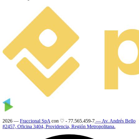
2026 —
Fraccional SpA
con ♡
-
77.565.459-7
— Av. Andrés Bello
#2457, Oficina 3404, Providencia, Región Metropolitana.