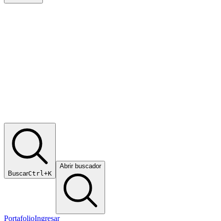
Abrir buscador
Buscar
Ctrl+K
Portafolio
Ingresar