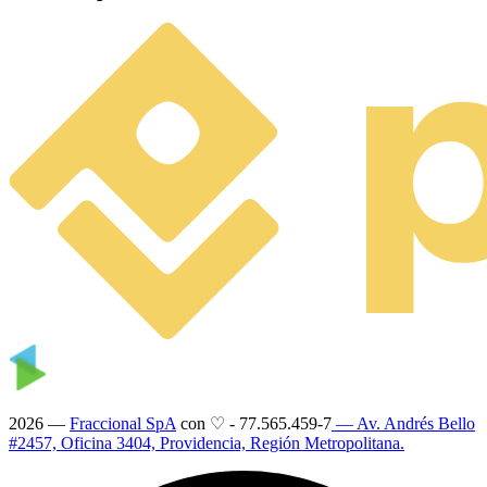
2026 —
Fraccional SpA
con ♡
-
77.565.459-7
— Av. Andrés Bello
#2457, Oficina 3404, Providencia, Región Metropolitana.