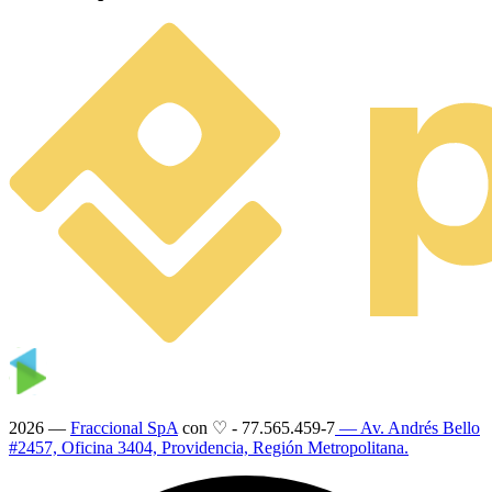
2026 —
Fraccional SpA
con ♡
-
77.565.459-7
— Av. Andrés Bello
#2457, Oficina 3404, Providencia, Región Metropolitana.