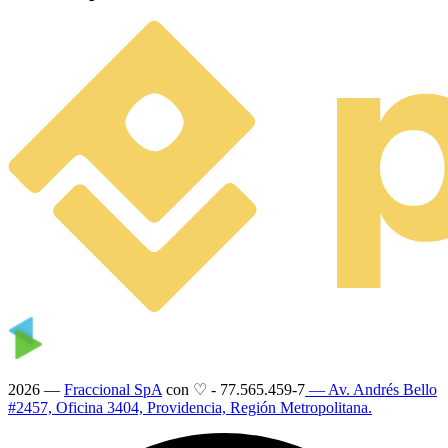
2026 —
Fraccional SpA
con ♡
-
77.565.459-7
— Av. Andrés Bello
#2457, Oficina 3404, Providencia, Región Metropolitana.