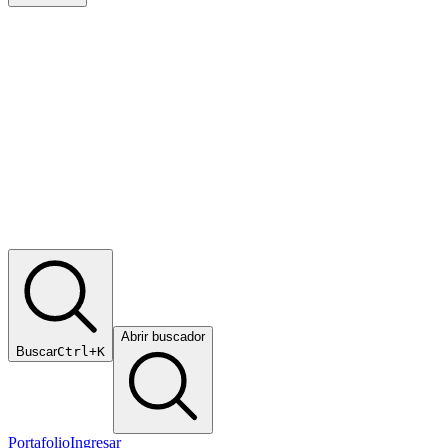
Abrir buscador
Buscar
Ctrl+K
Portafolio
Ingresar