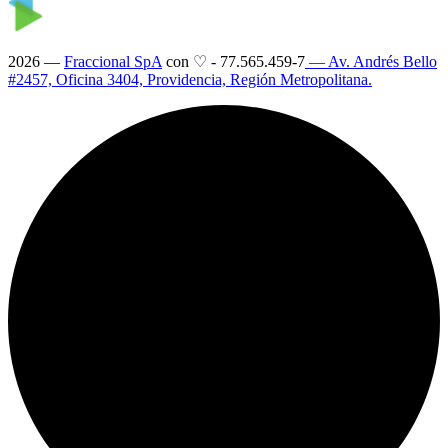
2026 —
Fraccional SpA
con ♡
-
77.565.459-7
— Av. Andrés Bello
#2457, Oficina 3404, Providencia, Región Metropolitana.