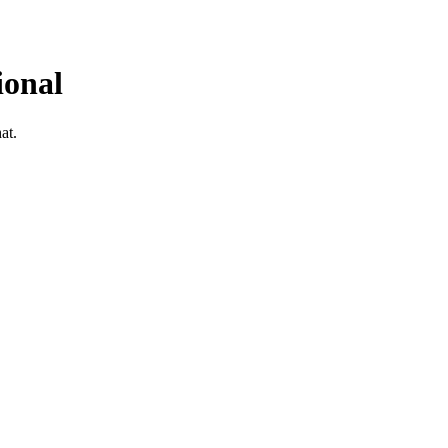
ional
at.