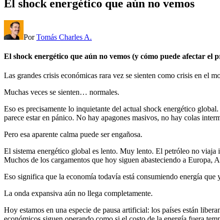
El shock energético que aún no vemos
Por
Tomás Charles A.
El shock energético que aún no vemos (y cómo puede afectar el pr
Las grandes crisis económicas rara vez se sienten como crisis en el
Muchas veces se sienten… normales.
Eso es precisamente lo inquietante del actual shock energético global
parece estar en pánico. No hay apagones masivos, no hay colas interm
Pero esa aparente calma puede ser engañosa.
El sistema energético global es lento. Muy lento. El petróleo no viaj
Muchos de los cargamentos que hoy siguen abasteciendo a Europa, As
Eso significa que la economía todavía está consumiendo energía que ya
La onda expansiva aún no llega completamente.
Hoy estamos en una especie de pausa artificial: los países están liber
económicos siguen operando como si el costo de la energía fuera tempo