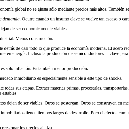
economía global no se ajusta sólo mediante precios más altos. También s
de demanda
. Ocurre cuando un insumo clave se vuelve tan escaso o caro
 dejan de ser económicamente viables.
ustrial. Menos construcción.
ble detrás de casi todo lo que produce la economía moderna. El acero re
requieren energía. Incluso la producción de semiconductores —clave pa
o es sólo inflación. Es también menor producción.
rcado inmobiliario es especialmente sensible a este tipo de shocks.
e todas sus etapas. Extraer materias primas, procesarlas, transportarlas
 estables.
os dejan de ser viables. Otros se postergan. Otros se construyen en me
inmobiliarios tienen tiempos largos de desarrollo. Pero el efecto acumu
presionar los precios al alza.