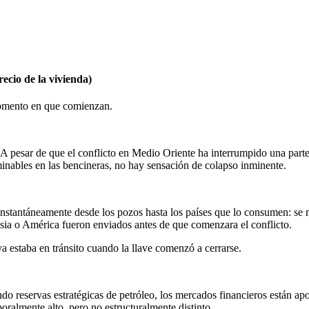
ecio de la vivienda)
 momento en que comienzan.
. A pesar de que el conflicto en Medio Oriente ha interrumpido una part
inables en las bencineras, no hay sensación de colapso inminente.
a instantáneamente desde los pozos hasta los países que lo consumen: se
ia o América fueron enviados antes de que comenzara el conflicto.
 estaba en tránsito cuando la llave comenzó a cerrarse.
ando reservas estratégicas de petróleo, los mercados financieros están a
ralmente alto, pero no estructuralmente distinto.