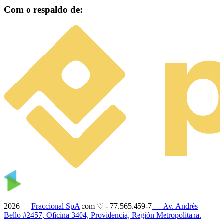
Com o respaldo de:
2026 —
Fraccional SpA
com ♡
-
77.565.459-7
— Av. Andrés
Bello #2457, Oficina 3404, Providencia, Región Metropolitana.