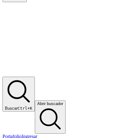
Abrir buscador
Buscar
Ctrl+K
Portafolio
Ingresar