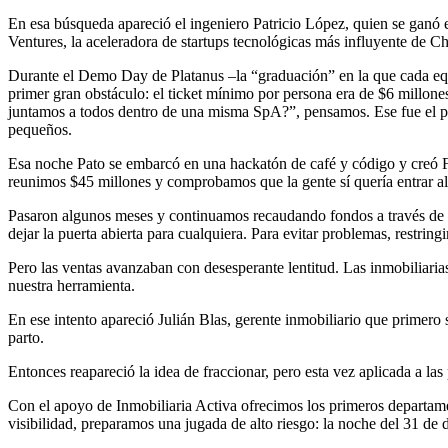
En esa búsqueda apareció el ingeniero Patricio López, quien se ganó 
Ventures, la aceleradora de startups tecnológicas más influyente de 
Durante el Demo Day de Platanus –la “graduación” en la que cada equi
primer gran obstáculo: el ticket mínimo por persona era de $6 millone
juntamos a todos dentro de una misma SpA?”, pensamos. Ese fue el pun
pequeños.
Esa noche Pato se embarcó en una hackatón de café y código y creó Fr
reunimos $45 millones y comprobamos que la gente sí quería entrar 
Pasaron algunos meses y continuamos recaudando fondos a través de F
dejar la puerta abierta para cualquiera. Para evitar problemas, restr
Pero las ventas avanzaban con desesperante lentitud. Las inmobiliaria
nuestra herramienta.
En ese intento apareció Julián Blas, gerente inmobiliario que primero 
parto.
Entonces reapareció la idea de fraccionar, pero esta vez aplicada a la
Con el apoyo de Inmobiliaria Activa ofrecimos los primeros departamen
visibilidad, preparamos una jugada de alto riesgo: la noche del 31 de