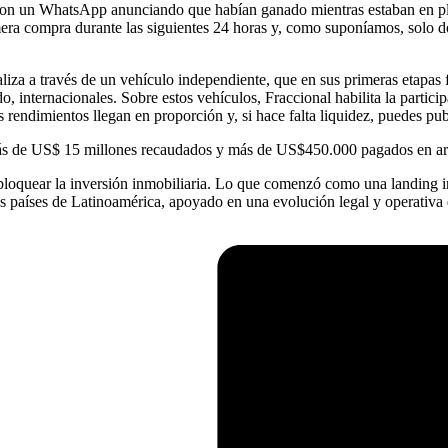
n un WhatsApp anunciando que habían ganado mientras estaban en plena
mera compra durante las siguientes 24 horas y, como suponíamos, solo d
aliza a través de un vehículo independiente, que en sus primeras etapa
o, internacionales. Sobre estos vehículos, Fraccional habilita la partic
rendimientos llegan en proporción y, si hace falta liquidez, puedes publ
más de US$ 15 millones recaudados y más de US$450.000 pagados en arr
sbloquear la inversión inmobiliaria. Lo que comenzó como una landing 
os países de Latinoamérica, apoyado en una evolución legal y operativa q