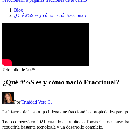
Fracciones
Ir a pagar
las fracciones de tu carrito
Blog
¿Qué #%$ es y cómo nació Fraccional?
7 de julio de 2025
¿Qué #%$ es y cómo nació Fraccional?
Por
Trinidad Vera C.
La historia de la startup chilena que fraccionó las propiedades para pon
Todo comenzó en 2021, cuando el arquitecto Tomás Charles buscaba un
requeriría bastante tecnología y un desarrollo complejo.