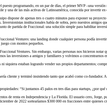
el puesto programando, en un par de días, el primer MVP –una versión m
Chile y una de las más activas de Latinoamérica, conocida por invertir
po dispone de apenas tres o cuatro minutos para exponer su proyecto an
s. Inversionistas institucionales había de sobra, pero nuestros amigos 
to de partida de Fraccional: una solución simple para habilitar invers
accional Ventures: una landing donde cualquier persona podía invertir 
al juego con montos pequeños.
raccional Ventures. Sin embargo, varias personas nos hicieron notar q
ingimos las inversiones a amigos y familiares y volvimos a concentrarno
s ni siquiera estaban logrando vender sus propios departamentos; compra
sería cliente y terminó insistiendo tanto que acabó como co-fundador. A
s propiedades: “Si juntamos 45 palos en tres días para startups, ¿por q
tos de renta en Independencia y La Florida. El usuario cero, Jorge, pu
 diciembre de 2022 sortearíamos $300 000 en fracciones entre quienes c