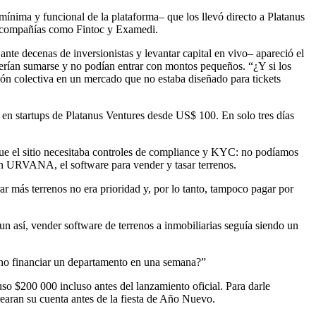
ínima y funcional de la plataforma– que los llevó directo a Platanus
 en compañías como Fintoc y Examedi.
te decenas de inversionistas y levantar capital en vivo– apareció el
querían sumarse y no podían entrar con montos pequeños. “¿Y si los
ión colectiva en un mercado que no estaba diseñado para tickets
en startups de Platanus Ventures desde US$ 100. En solo tres días
ue el sitio necesitaba controles de compliance y KYC: no podíamos
s en URVANA, el software para vender y tasar terrenos.
r más terrenos no era prioridad y, por lo tanto, tampoco pagar por
un así, vender software de terrenos a inmobiliarias seguía siendo un
ué no financiar un departamento en una semana?”
so $200 000 incluso antes del lanzamiento oficial. Para darle
rearan su cuenta antes de la fiesta de Año Nuevo.